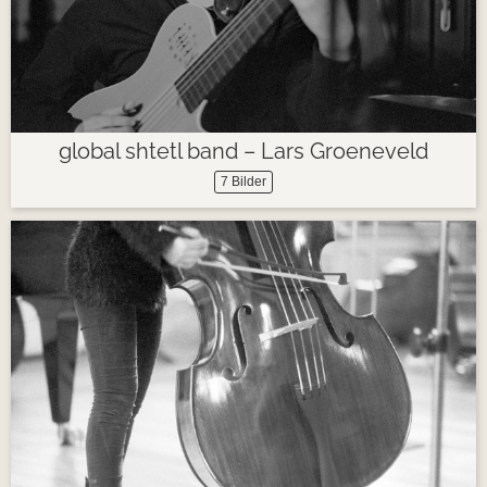
global shtetl band – Lars Groeneveld
7 Bilder